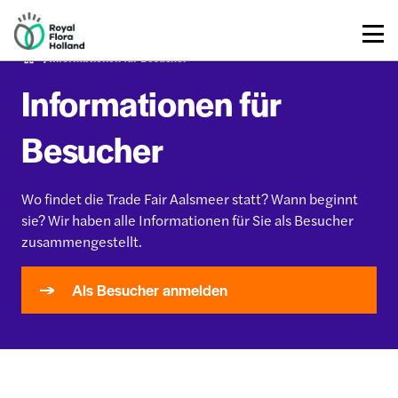
a
c
Informationen für Besucher
h
e
Informationen für
Besucher
n
s
Wo findet die Trade Fair Aalsmeer statt? Wann beginnt
sie? Wir haben alle Informationen für Sie als Besucher
e
zusammengestellt.
l
u
Als Besucher anmelden
n
g
e
n