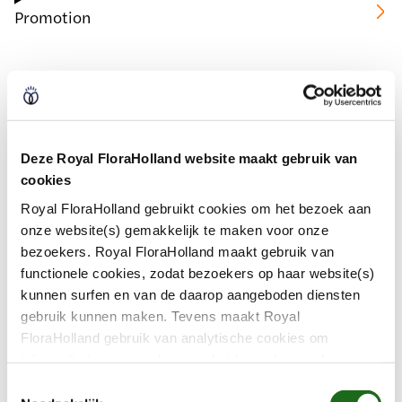
Promotion
Grundriss und Liste der
Aussteller
Deze Royal FloraHolland website maakt gebruik van
cookies
Royal FloraHolland gebruikt cookies om het bezoek aan
Gibt es einen Grundriss mit einer Liste der
onze website(s) gemakkelijk te maken voor onze
Aussteller?
bezoekers. Royal FloraHolland maakt gebruik van
functionele cookies, zodat bezoekers op haar website(s)
kunnen surfen en van de daarop aangeboden diensten
gebruik kunnen maken. Tevens maakt Royal
Standort und Öffnungszeiten
FloraHolland gebruik van analytische cookies om
informatie te verzamelen over het bezoekersgedrag op
haar website(s). Door middel van deze cookies wordt
T
géén informatie bewaard waarmee uw identiteit kan