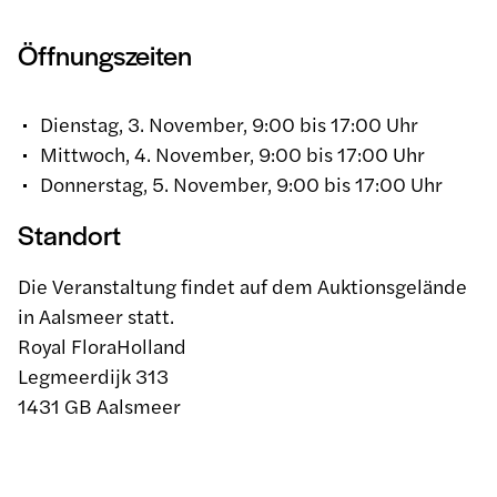
Öffnungszeiten
Ne
der
lan
Dienstag, 3. November, 9:00 bis 17:00 Uhr
ds
Mittwoch, 4. November, 9:00 bis 17:00 Uhr
En
Donnerstag, 5. November, 9:00 bis 17:00 Uhr
gli
Standort
sh
De
Die Veranstaltung findet auf dem Auktionsgelände
uts
in Aalsmeer statt.
ch
Royal FloraHolland
Legmeerdijk 313
1431 GB Aalsmeer